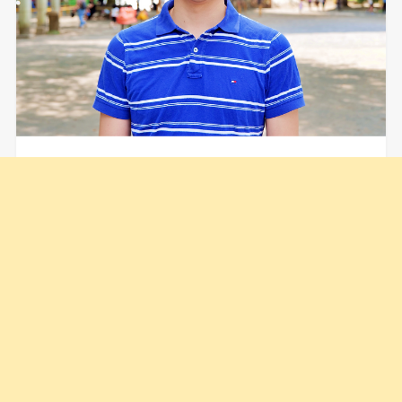
鷲谷 修也
メニュー
お問い合わせ
検索
トップへ
わしや なおや
部活動の在り方は様々。
生徒や先生方とコミュニケーションを取りなが
ら、ベストな形を日々模索しています。
部活動好きが増えますように！