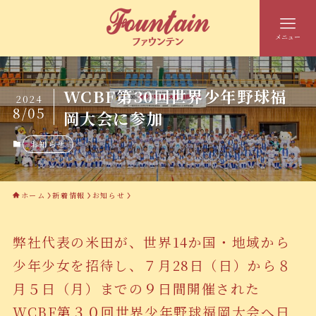
メニュー
WCBF第30回世界少年野球福
2024
8/05
岡大会に参加
お知らせ
ホーム
新着情報
お知らせ
弊社代表の米田が、世界14か国・地域から
少年少女を招待し、７月28日（日）から８
月５日（月）までの９日間開催された
WCBF第３０回世界少年野球福岡大会へ日